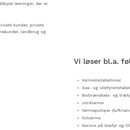
ilbyde løsninger, der er
rivate kunder, private
ervskunder, landbrug og
Vi løser bl.a. f
Varmeinstallationer
Gas- og oliefyrsinstalla
Biobrændsels- og træfyr
Jordvarme
Varmepumper (luft/vand,
Solvarme
Service på Gasfyr og Ol