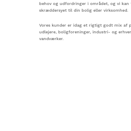
behov og udfordringer i området, og vi kan t
skræddersyet til din bolig eller virksomhed.
Vores kunder er idag et rigtigt godt mix af p
udlejere, boligforeninger, industri- og erhv
vandværker.