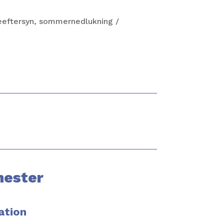
ceeftersyn, sommernedlukning /
nester
ation