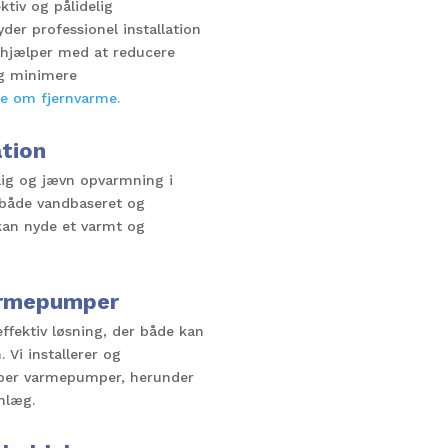
ktiv og pålidelig
der professionel installation
 hjælper med at reducere
g minimere
e om fjernvarme.
tion
lig og jævn opvarmning i
r både vandbaseret og
 kan nyde et varmt og
Varmepumper
fektiv løsning, der både kan
 Vi installerer og
typer varmepumper, herunder
nlæg.