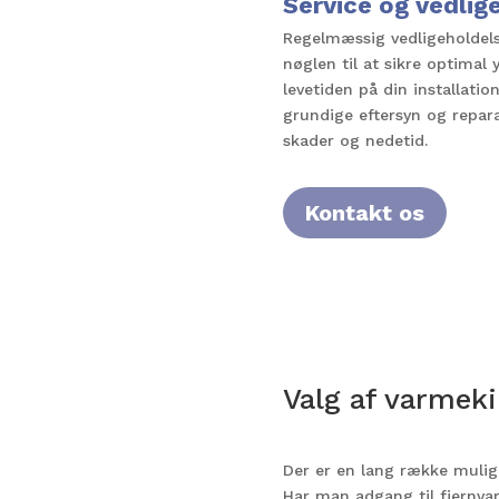
Service og vedlig
Regelmæssig vedligeholdels
nøglen til at sikre optimal
levetiden på din installatio
grundige eftersyn og repar
skader og nedetid.
Kontakt os
Valg af varmek
Der er en lang række mulig
Har man adgang til fjernvar