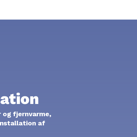
OM VV
ation
r og fjernvarme,
Installation af