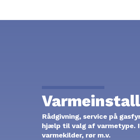
VAND
VARME
ERHVERV
Varmeinstall
Rådgivning, service på gasfy
hjælp til valg af varmetype. 
varmekilder, rør m.v.