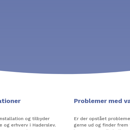
ationer
Problemer med v
stallation og tilbyder
Er der opstået problemer
te og erhverv i Haderslev.
gerne ud og finder frem 