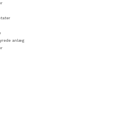
er
tater
e
fyrede anlæg
er