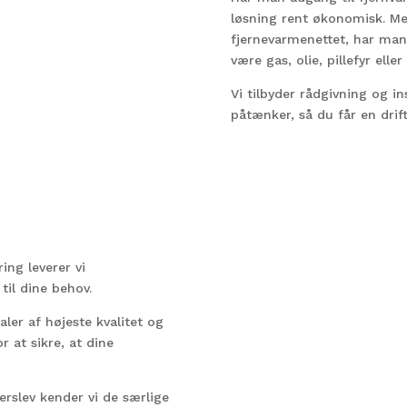
løsning rent økonomisk. M
fjernevarmenettet, har man 
være gas, olie, pillefyr ell
Vi tilbyder rådgivning og i
påtænker, så du får en drif
ng leverer vi
til dine behov.
ler af højeste kvalitet og
 at sikre, at dine
rslev kender vi de særlige