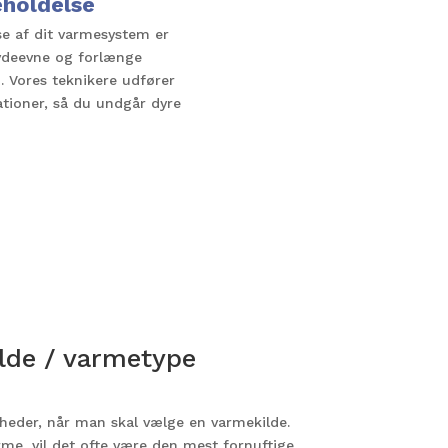
eholdelse
e af dit varmesystem er
 ydeevne og forlænge
n. Vores teknikere udfører
ationer, så du undgår dyre
ilde / varmetype
heder, når man skal vælge en varmekilde.
me, vil det ofte være den mest fornuftige